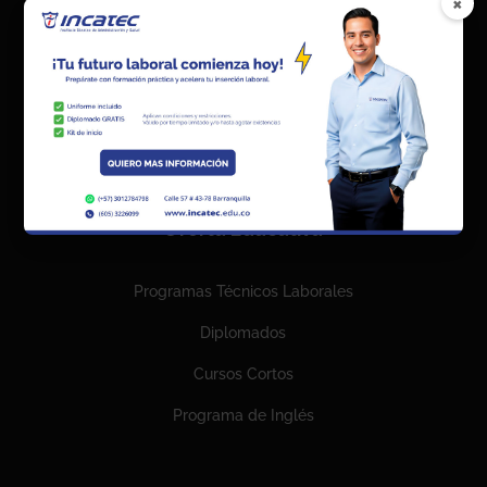
×
Manual de Calidad
Preguntas Frecuentes
Política de Tratamiento Datos Personales
Términos y condiciones
Oferta Educativa
Programas Técnicos Laborales
Diplomados
Cursos Cortos
Programa de Inglés