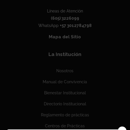
Líneas de Atención
(605) 3226099
WhatsApp
+57 3012784798
Mapa del Sitio
La Institución
Nosotros
Manual de Convivencia
Bienestar Institucional
Directorio Institucional
Reglamento de prácticas
Centros de Prácticas