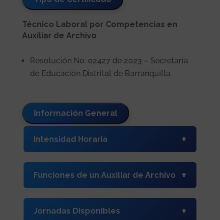
Técnico Laboral por Competencias en
Auxiliar de Archivo
Resolución No. 02427 de 2023 – Secretaría
de Educación Distrital de Barranquilla
Información General
Intensidad Horaria
1200 horas
Funciones de un Auxiliar de Archivo
Ordenar, clasificar, codificar, registrar información
y archivar los materiales de acuerdo con las
Jornadas Disponibles