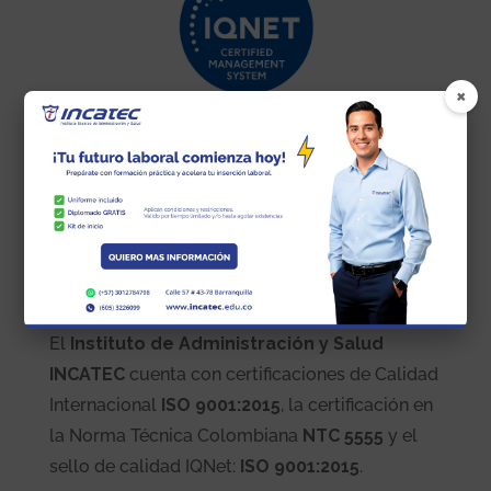
×
El
Instituto de Administración y Salud
INCATEC
cuenta con certificaciones de Calidad
Internacional
ISO 9001:2015
, la certificación en
la Norma Técnica Colombiana
NTC 5555
y el
sello de calidad IQNet:
ISO 9001:2015
.