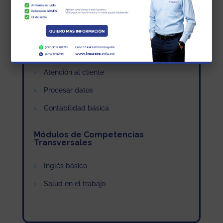
Elaboración documentos
Técnicas de archivo
Tramitar documentos
Atención al cliente
Procesar datos
Contabilidad básica
Módulos de Competencias
Transversales
Inglés básico
Salud en el trabajo