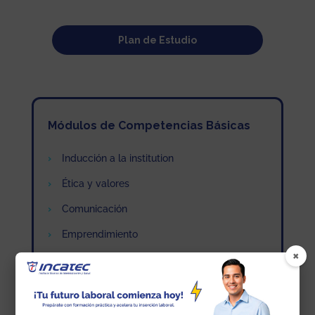
medios técnicos disponibles y entregar los
mensajes respectivos.
Apoyar al personal de la dependencia en la
Plan de Estudio
elaboración y seguimiento de los proyectos,
trámites administrativos de la unidad que se
requiera para el cumplimiento de su finalidad de
acuerdo al procedimientos técnicos.
Módulos de Competencias Básicas
Mantener listas de acceso de registros
clasificados.
Inducción a la institution
Desempeñar funciones afines.
Ética y valores
Comunicación
Emprendimiento
×
Herramientas informáticas
Módulos de Competencias
Específicas