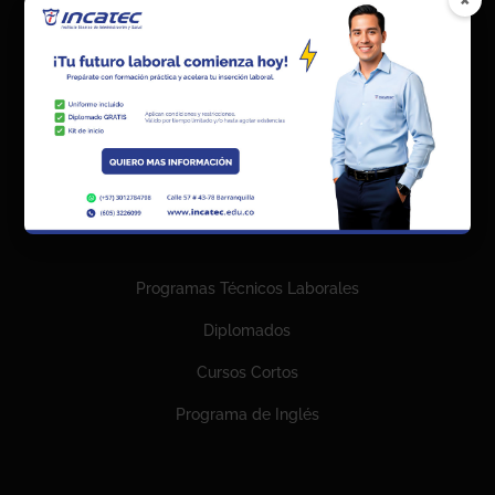
Manual de Calidad
Preguntas Frecuentes
Política de Tratamiento Datos Personales
Términos y condiciones
Oferta Educativa
Programas Técnicos Laborales
Diplomados
Cursos Cortos
Programa de Inglés