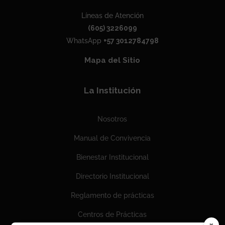
Líneas de Atención
(605) 3226099
WhatsApp
+57 3012784798
Mapa del Sitio
La Institución
Nosotros
Manual de Convivencia
Bienestar Institucional
Directorio Institucional
Reglamento de prácticas
Centros de Prácticas
×